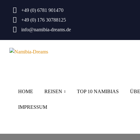
+49 (0) 6781 901470
+49 (0) 176 30788125
info@namibia-dreams.de
EN
AGE SELBSTFAHRER
HOME
REISEN
TOP 10 NAMIBIAS
ÜBE
IMPRESSUM
 IN NAMIBIA