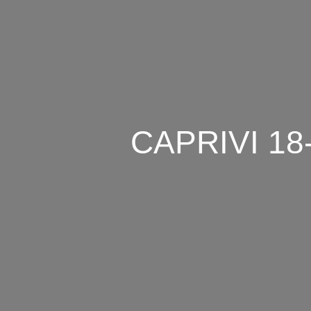
IBIA
FAHRER-TOUR AUF
MEN
E FÜR
CAPRIVI 1
HRER REISE
EN SCHÖNSTEN
 NAMIBIAS