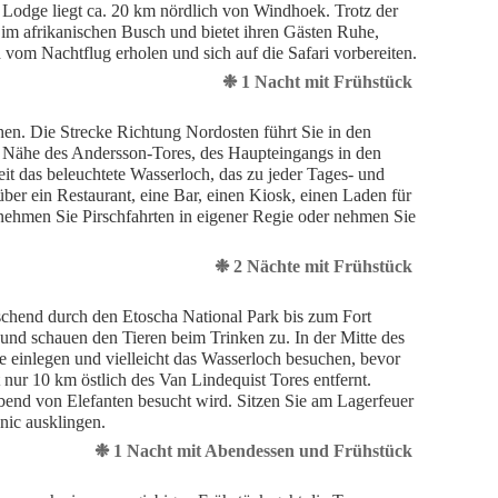
odge liegt ca. 20 km nördlich von Windhoek. Trotz der
 im afrikanischen Busch und bietet ihren Gästen Ruhe,
vom Nachtflug erholen und sich auf die Safari vorbereiten.
❉ 1 Nacht mit Frühstück
en. Die Strecke Richtung Nordosten führt Sie in den
r Nähe des Andersson-Tores, des Haupteingangs in den
eit das beleuchtete Wasserloch, das zu jeder Tages- und
er ein Restaurant, eine Bar, einen Kiosk, einen Laden für
nehmen Sie Pirschfahrten in eigener Regie oder nehmen Sie
❉ 2 Nächte mit Frühstück
rschend durch den Etoscha National Park bis zum Fort
und schauen den Tieren beim Trinken zu. In der Mitte des
e einlegen und vielleicht das Wasserloch besuchen, bevor
nur 10 km östlich des Van Lindequist Tores entfernt.
Abend von Elefanten besucht wird. Sitzen Sie am Lagerfeuer
nic ausklingen.
❉ 1 Nacht mit Abendessen und Frühstück