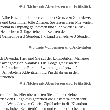
❉ 2 Nächte mit Abendessen und Frühstück
e. Nähe Kasane im Ländereck an der Grenze zu Zimbabwe,
 und bietet Ihnen tolle Zimmer. Sie lassen Ihren Mietwagen
ersonal in Empfang gekommen und auch wieder zurück
 Die nächsten 3 Tage stehen im Zeichen der
ot Gamedrive a´3 Stunden, 1 x Land Gamedrive 3 Stunden
❉ 3 Tage Vollpension und Aktivitäten
ach Divundu. Hier sind Sie auf der komfortablen Mahangu
er Kavangoregion Namibias. Die Lodge grenzt an den
 Safarizelte, eine Bar und Swimmingpool sowie 2
 Angebotene Aktivitäten sind Pirschfahrten in den
ursionen.
❉ 2 Nächte mit Abendessen und Frühstück
ootfontein. Hier übernachten Sie auf einer kleinen
eckten Bungalows garantiert die Gästefarm einen sehr
auf dem Weg oder vom Caprivi Zipfel oder in die Khaudom
lächen, hohen Schattenbäumen und einem erfrischenden