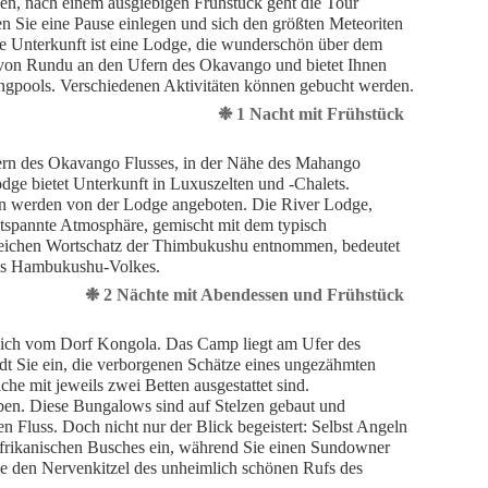
n, nach einem ausgiebigen Frühstück geht die Tour
 Sie eine Pause einlegen und sich den größten Meteoriten
re Unterkunft ist eine Lodge, die wunderschön über dem
h von Rundu an den Ufern des Okavango und bietet Ihnen
gpools. Verschiedenen Aktivitäten können gebucht werden.
❉ 1 Nacht mit Frühstück
fern des Okavango Flusses, in der Nähe des Mahango
dge bietet Unterkunft in Luxuszelten und -Chalets.
ten werden von der Lodge angeboten. Die River Lodge,
ntspannte Atmosphäre, gemischt mit dem typisch
reichen Wortschatz der Thimbukushu entnommen, bedeutet
des Hambukushu-Volkes.
❉ 2 Nächte mit Abendessen und Frühstück
dlich vom Dorf Kongola. Das Camp liegt am Ufer des
t Sie ein, die verborgenen Schätze eines ungezähmten
he mit jeweils zwei Betten ausgestattet sind.
eben. Diese Bungalows sind auf Stelzen gebaut und
n Fluss. Doch nicht nur der Blick begeistert: Selbst Angeln
 afrikanischen Busches ein, während Sie einen Sundowner
e den Nervenkitzel des unheimlich schönen Rufs des