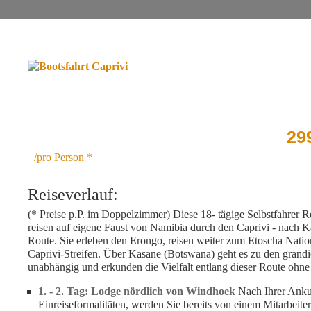
SELBSTFAHRER REISE
FLITTERWOCHEN
N NAMIBIAS
CAPRIVI 18-TÄGIGE SELBSTFA
C FALLS UND
29
/pro Person *
AHRER REISE
Reiseverlauf:
(* Preise p.P. im Doppelzimmer) Diese 18- tägige Selbstfahrer R
reisen auf eigene Faust von Namibia durch den Caprivi - nach Ka
Route. Sie erleben den Erongo, reisen weiter zum Etoscha Nati
Caprivi-Streifen. Über Kasane (Botswana) geht es zu den grandi
unabhängig und erkunden die Vielfalt entlang dieser Route ohne 
1. - 2. Tag: Lodge nördlich von Windhoek
Nach Ihrer Anku
Einreiseformalitäten, werden Sie bereits von einem Mitarbeit