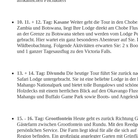
afrikanischen Fischadlers
10. 11. + 12. Tag: Kasane
Weiter geht die Tour in den Chob
Zambia und Botswana, liegt Ihre Lodge direkt am Chobe Fluss
an der Grenze zu Botswana stehen und werden vom Lodge P
gebracht. Hier wartet ein ganz besonderes Abenteuer auf Sie.
Wildbeobachtung. Folgende Aktivitäten erwarten Sie: 2 x Bo
und 1 ganzer Tagesausflug zu den Victoria Falls.
13. + 14. Tag: Divundu
Die heutige Tour führt Sie zurück n
Safari Lodge untergebracht. Sie ist eine beliebte Lodge in d
Mahango Nationalpark und bietet tolle Bungalows und schöne
Holzdecks mit einem herrlichen Blick auf den Okavango Fluss.
Mahangu und Buffalo Game Park sowie Boots- und Angelexk
15. - 16. Tag: Grootfontein
Heute geht es zurück Richtung Gr
Gästefarm zwischen Grootfontein und Rundu. Mit den Reedged
persönlichen Service. Die Farm liegt ideal für alle die sich 
Region befinden. Ein großzügig angelegter Garten mit Grünf