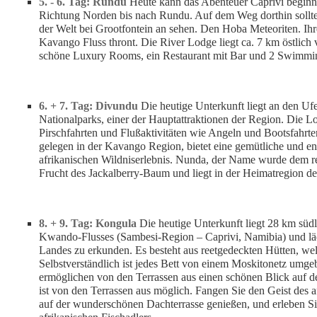
5. - 6. Tag: Rundu
Heute kann das Abenteuer Caprivi beginne
Richtung Norden bis nach Rundu. Auf dem Weg dorthin sollten
der Welt bei Grootfontein an sehen. Den Hoba Meteoriten. Ih
Kavango Fluss thront. Die River Lodge liegt ca. 7 km östlic
schöne Luxury Rooms, ein Restaurant mit Bar und 2 Swimmin
6. + 7. Tag: Divundu
Die heutige Unterkunft liegt an den U
Nationalparks, einer der Hauptattraktionen der Region. Die Lo
Pirschfahrten und Flußaktivitäten wie Angeln und Bootsfahr
gelegen in der Kavango Region, bietet eine gemütliche und e
afrikanischen Wildniserlebnis. Nunda, der Name wurde dem 
Frucht des Jackalberry-Baum und liegt in der Heimatregion 
8. + 9. Tag: Kongula
Die heutige Unterkunft liegt 28 km sü
Kwando-Flusses (Sambesi-Region – Caprivi, Namibia) und läd
Landes zu erkunden. Es besteht aus reetgedeckten Hütten, welc
Selbstverständlich ist jedes Bett von einem Moskitonetz umg
ermöglichen von den Terrassen aus einen schönen Blick auf de
ist von den Terrassen aus möglich. Fangen Sie den Geist des
auf der wunderschönen Dachterrasse genießen, und erleben Si