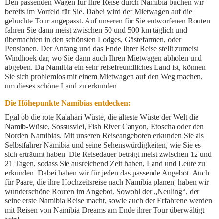
Den passenden Wagen für Ihre Reise durch Namibia buchen wir
bereits im Vorfeld für Sie. Dabei wird der Mietwagen auf die
gebuchte Tour angepasst. Auf unseren für Sie entworfenen Routen
fahren Sie dann meist zwischen 50 und 500 km täglich und
übernachten in den schönsten Lodges, Gästefarmen, oder
Pensionen. Der Anfang und das Ende Ihrer Reise stellt zumeist
Windhoek dar, wo Sie dann auch Ihren Mietwagen abholen und
abgeben. Da Namibia ein sehr reisefreundliches Land ist, können
Sie sich problemlos mit einem Mietwagen auf den Weg machen,
um dieses schöne Land zu erkunden.
Die Höhepunkte Namibias entdecken:
Egal ob die rote Kalahari Wüste, die älteste Wüste der Welt die
Namib-Wüste, Sossusvlei, Fish River Canyon, Etoscha oder den
Norden Namibias. Mit unseren Reiseangeboten erkunden Sie als
Selbstfahrer Namibia und seine Sehenswürdigkeiten, wie Sie es
sich erträumt haben. Die Reisedauer beträgt meist zwischen 12 und
21 Tagen, sodass Sie ausreichend Zeit haben, Land und Leute zu
erkunden. Dabei haben wir für jeden das passende Angebot. Auch
für Paare, die ihre Hochzeitsreise nach Namibia planen, haben wir
wunderschöne Routen im Angebot. Sowohl der „Neuling“, der
seine erste Namibia Reise macht, sowie auch der Erfahrene werden
mit Reisen von Namibia Dreams am Ende ihrer Tour überwältigt