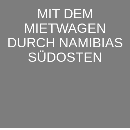
REISEN
MIT DEM
IBIA
ÜBER UNS
NAMIBIA FÜR EINSTEIGER
NAMIBIA GEFÜHRTE REISEN
FAHRER-TOUR AUF
MIETWAGEN
INFORMATIONEN
NAMIBIAS HIGHLIGHTS 14 TAGE
MEN
SELBSTFAHRER TOUR
NAMIBIA AUSGEWÄHLTE
DURCH NAMIBIAS
21 TAGE NAMIBIA ERLEBEN
GALLERY
AUSFLÜGE
E FÜR
14 TAGE REISE MIT KINDERN IN NAMIBIA
SÜDOSTEN
KONTAKT
WILDLIFE NAMIBIA
AFRIKA-DEN KONTINENT
18 TAGE FAMILIENREISE NAMIBIA
ENTDECKEN
HRER REISE
GÄSTEBUCH
19-TÄGIGE NAMIBIA SELBSTFAHRER-TOUR
AUF AUTHENTISCHEN GÄSTEFARMEN
EN SCHÖNSTEN
THEMEN REISEN
IMPRESSUM
20 TAGE CAMPING-RUNDREISE FÜR
SELBSRFAHRER
VISA Namibia
17 TAGE NAMIBIA SELBSTFAHRER REISE
MIT NAMIBIA DREAMS ZU DEN SCHÖNSTEN
Visa on Arrival Anleitung
LODGES IN SÜDWEST
 NAMIBIAS
NAMIBIA GLAMPING SAFARI
MIT DEM MIETWAGEN DURCH NAMIBIAS