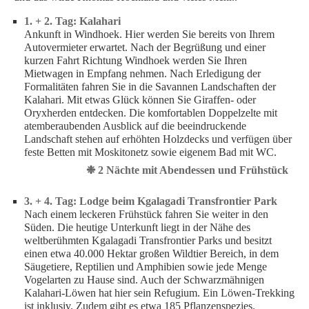
1. + 2. Tag: Kalahari
Ankunft in Windhoek. Hier werden Sie bereits von Ihrem
Autovermieter erwartet. Nach der Begrüßung und einer
kurzen Fahrt Richtung Windhoek werden Sie Ihren
Mietwagen in Empfang nehmen. Nach Erledigung der
Formalitäten fahren Sie in die Savannen Landschaften der
Kalahari. Mit etwas Glück können Sie Giraffen- oder
Oryxherden entdecken. Die komfortablen Doppelzelte mit
atemberaubenden Ausblick auf die beeindruckende
Landschaft stehen auf erhöhten Holzdecks und verfügen über
feste Betten mit Moskitonetz sowie eigenem Bad mit WC.
❉ 2 Nächte mit Abendessen und Frühstück
3. + 4. Tag: Lodge beim Kgalagadi Transfrontier Park
Nach einem leckeren Frühstück fahren Sie weiter in den
Süden. Die heutige Unterkunft liegt in der Nähe des
weltberühmten Kgalagadi Transfrontier Parks und besitzt
einen etwa 40.000 Hektar großen Wildtier Bereich, in dem
Säugetiere, Reptilien und Amphibien sowie jede Menge
Vogelarten zu Hause sind. Auch der Schwarzmähnigen
Kalahari-Löwen hat hier sein Refugium. Ein Löwen-Trekking
ist inklusiv. Zudem gibt es etwa 185 Pflanzenspezies.