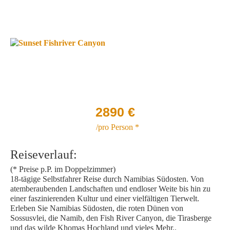
SÜDOSTEN
SELBSTFAHRER REISE
NAMIBIA DELUXE – 16 TAGE SELBSTFAHRER
REISE
FLITTERWOCHEN
EXKLUSIVE HONEYMOON /
FLITTERWOCHEN REISE
ENTDECKEN SIE DEN NORDEN NAMIBIAS
N NAMIBIAS
MIT DEM MIETWAGEN DURCH
ENTDECKEN SIE NAMIBIA, VIC FALLS UND
NAMIBIAS SÜDOSTEN
BOTSWANA
C FALLS UND
CAPRIVI 18-TÄGIGE SELBSTFAHRER REISE
2890
€
/pro Person *
AHRER REISE
Reiseverlauf:
(* Preise p.P. im Doppelzimmer)
18-tägige Selbstfahrer Reise durch Namibias Südosten. Von
atemberaubenden Landschaften und endloser Weite bis hin zu
einer faszinierenden Kultur und einer vielfältigen Tierwelt.
Erleben Sie Namibias Südosten, die roten Dünen von
Sossusvlei, die Namib, den Fish River Canyon, die Tirasberge
und das wilde Khomas Hochland und vieles Mehr..