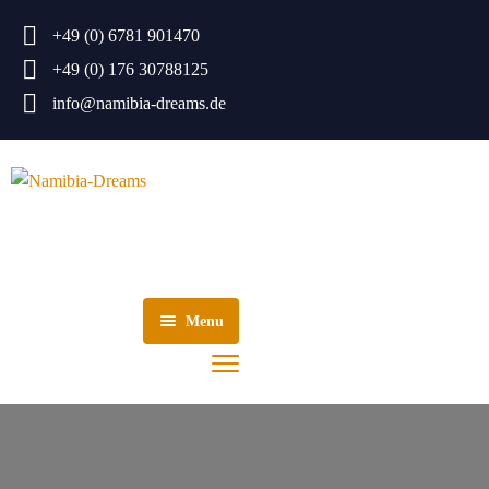
+49 (0) 6781 901470
+49 (0) 176 30788125
info@namibia-dreams.de
EN
AGE SELBSTFAHRER
Menu
HOME
REISEN
 IN NAMIBIA
Top 10 Namibias
NAMIBIA SELBSTFAHRER