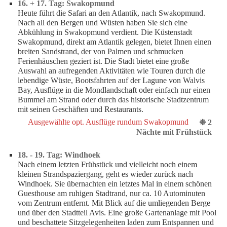
16. + 17. Tag: Swakopmund
Heute führt die Safari an den Atlantik, nach Swakopmund.
Nach all den Bergen und Wüsten haben Sie sich eine
Abkühlung in Swakopmund verdient. Die Küstenstadt
Swakopmund, direkt am Atlantik gelegen, bietet Ihnen einen
breiten Sandstrand, der von Palmen und schmucken
Ferienhäuschen geziert ist. Die Stadt bietet eine große
Auswahl an aufregenden Aktivitäten wie Touren durch die
lebendige Wüste, Bootsfahrten auf der Lagune von Walvis
Bay, Ausflüge in die Mondlandschaft oder einfach nur einen
Bummel am Strand oder durch das historische Stadtzentrum
mit seinen Geschäften und Restaurants.
Ausgewählte opt. Ausflüge rundum Swakopmund
❉ 2
Nächte mit Frühstück
18. - 19. Tag: Windhoek
Nach einem letzten Frühstück und vielleicht noch einem
kleinen Strandspaziergang, geht es wieder zurück nach
Windhoek. Sie übernachten ein letztes Mal in einem schönen
Guesthouse am ruhigen Stadtrand, nur ca. 10 Autominuten
vom Zentrum entfernt. Mit Blick auf die umliegenden Berge
und über den Stadtteil Avis. Eine große Gartenanlage mit Pool
und beschattete Sitzgelegenheiten laden zum Entspannen und