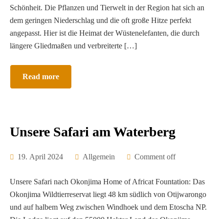
VISA Namibia
SELBSRFAHRER
Schönheit. Die Pflanzen und Tierwelt in der Region hat sich an
dem geringen Niederschlag und die oft große Hitze perfekt
17 TAGE NAMIBIA SELBSTFAHRER REISE
Visa on Arrival Anleitung
angepasst. Hier ist die Heimat der Wüstenelefanten, die durch
MIT NAMIBIA DREAMS ZU DEN SCHÖNSTEN
LODGES IN SÜDWEST
längere Gliedmaßen und verbreiterte […]
NAMIBIA GLAMPING SAFARI
MIT DEM MIETWAGEN DURCH NAMIBIAS
Read more
SÜDOSTEN
NAMIBIA DELUXE – 16 TAGE SELBSTFAHRER
REISE
EXKLUSIVE HONEYMOON /
FLITTERWOCHEN REISE
Unsere Safari am Waterberg
ENTDECKEN SIE DEN NORDEN NAMIBIAS
ENTDECKEN SIE NAMIBIA, VIC FALLS UND
19. April 2024
Allgemein
Comment off
BOTSWANA
CAPRIVI 18-TÄGIGE SELBSTFAHRER REISE
Unsere Safari nach Okonjima Home of Africat Fountation: Das
Okonjima Wildtierreservat liegt 48 km südlich von Otijwarongo
und auf halbem Weg zwischen Windhoek und dem Etoscha NP.