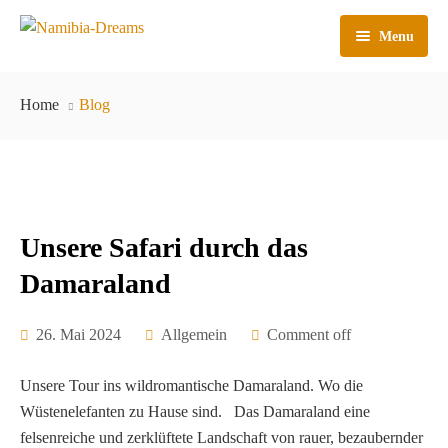
Menu
HOME
Home
Blog
REISEN
Top 10 Namibias
NAMIBIA SELBSTFAHRER REISEN
NAMIBIA FÜR EINSTEIGER
ÜBER UNS
NAMIBIA GEFÜHRTE REISEN
NAMIBIAS HIGHLIGHTS 14 TAGE
Unsere Safari durch das
SELBSTFAHRER TOUR
INFORMATIONEN
NAMIBIA AUSGEWÄHLTE
Damaraland
21 TAGE NAMIBIA ERLEBEN
AUSFLÜGE
GALLERY
14 TAGE REISE MIT KINDERN IN NAMIBIA
AFRIKA-DEN KONTINENT
26. Mai 2024
Allgemein
Comment off
WILDLIFE NAMIBIA
KONTAKT
ENTDECKEN
18 TAGE FAMILIENREISE NAMIBIA
Unsere Tour ins wildromantische Damaraland. Wo die
GÄSTEBUCH
19-TÄGIGE NAMIBIA SELBSTFAHRER-TOUR
THEMEN REISEN
Wüstenelefanten zu Hause sind. Das Damaraland eine
AUF AUTHENTISCHEN GÄSTEFARMEN
felsenreiche und zerklüftete Landschaft von rauer, bezaubernder
20 TAGE CAMPING-RUNDREISE FÜR
IMPRESSUM